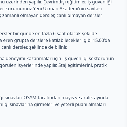
erinden yapılır. Çevrimdışı eğitimler, iş güvenliği
rsler kurumumuz Yeni Uzman Akademi’nin sayfası
 eş zamanlı olmayan dersler, canlı olmayan dersler
rsler bir günde en fazla 6 saat olacak şekilde
eren grupta derslere katılabilecekleri gibi 15.00’da
anlı dersler, şeklinde de bilinir.
aha deneyimi kazanmaları için iş güvenliği sektörünün
len işyerlerinde yapılır. Staj eğitimlerini, pratik
iği sınavları ÖSYM tarafından mayıs ve aralık ayında
ği sınavlarına girmeleri ve yeterli puanı almaları