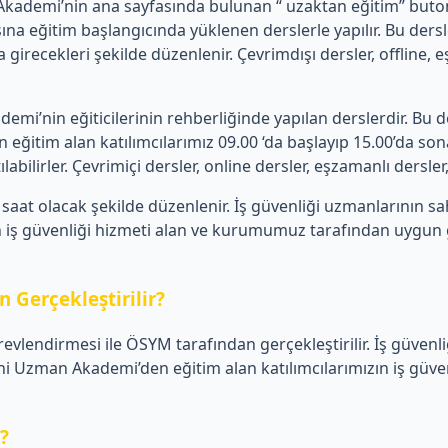
emi’nin ana sayfasında bulunan “ uzaktan eğitim” butonu üz
a eğitim başlangıcında yüklenen derslerle yapılır. Bu de
 girecekleri şekilde düzenlenir. Çevrimdışı dersler, offline,
’nin eğiticilerinin rehberliğinde yapılan derslerdir. Bu de
tim alan katılımcılarımız 09.00 ‘da başlayıp 15.00’da sona 
ilirler. Çevrimiçi dersler, online dersler, eşzamanlı dersler, c
aat olacak şekilde düzenlenir. İş güvenliği uzmanlarının s
iş güvenliği hizmeti alan ve kurumumuz tarafından uygun görü
 Gerçekleştirilir?
revlendirmesi ile ÖSYM tarafından gerçekleştirilir. İş güvenl
Uzman Akademi’den eğitim alan katılımcılarımızın iş güvenli
r?