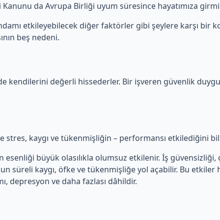
iği Kanunu da Avrupa Birliği uyum süresince hayatımıza girmiş
damı etkileyebilecek diğer faktörler gibi şeylere karşı bir ko
ının beş nedeni.
de kendilerini değerli hissederler. Bir işveren güvenlik duygu
kle stres, kaygı ve tükenmişliğin – performansı etkilediğini bi
senliği büyük olasılıkla olumsuz etkilenir. İş güvensizliği, ça
zun süreli kaygı, öfke ve tükenmişliğe yol açabilir. Bu etkiler
mı, depresyon ve daha fazlası dâhildir.