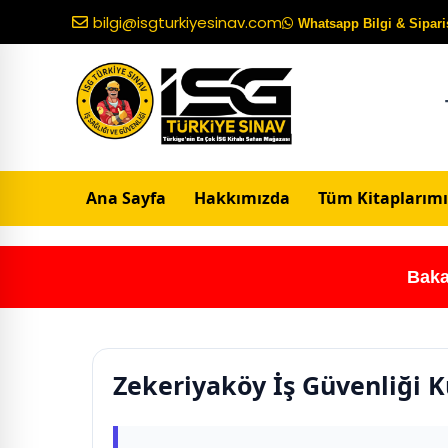
bilgi@isgturkiyesinav.com
Whatsapp Bilgi & Sipariş
Ana Sayfa
Hakkımızda
Tüm Kitaplarımı
Baka
Zekeriyaköy İş Güvenliği 