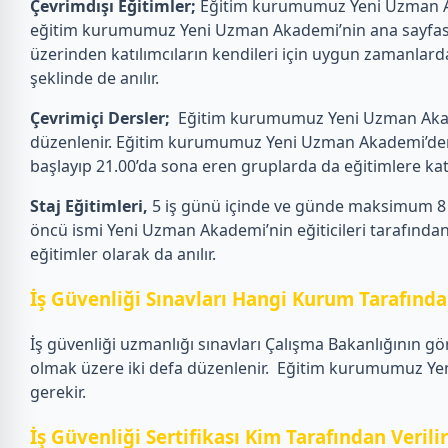
Çevrimdışı Eğitimler;
Eğitim kurumumuz Yeni Uzman Akad
eğitim kurumumuz Yeni Uzman Akademi’nin ana sayfasın
üzerinden katılımcıların kendileri için uygun zamanlarda
şeklinde de anılır.
Çevrimiçi Dersler;
Eğitim kurumumuz Yeni Uzman Akademi
düzenlenir. Eğitim kurumumuz Yeni Uzman Akademi’den eği
başlayıp 21.00’da sona eren gruplarda da eğitimlere katılab
Staj Eğitimleri,
5 iş günü içinde ve günde maksimum 8 s
öncü ismi Yeni Uzman Akademi’nin eğiticileri tarafından 
eğitimler olarak da anılır.
İş Güvenliği Sınavları Hangi Kurum Tarafından
İş güvenliği uzmanlığı sınavları Çalışma Bakanlığının gö
olmak üzere iki defa düzenlenir.
Eğitim kurumumuz Yeni 
gerekir.
İş Güvenliği Sertifikası Kim Tarafından Verili