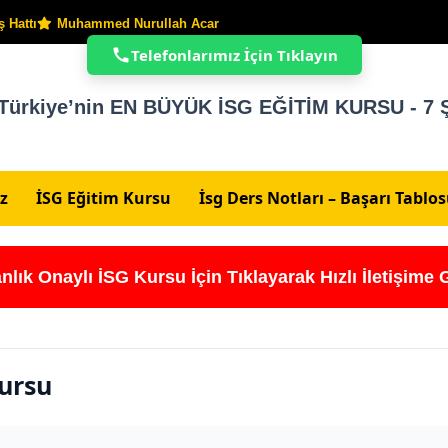
 Hattı
Muhammed Nurullah Acar
Telefonlarımız İçin Tıklayın
Türkiye’nin EN BÜYÜK İSG EĞİTİM KURSU - 7 Ş
z
İSG Eğitim Kursu
İsg Ders Notları – Başarı Tablo
nlık Onaylı İSG Kursu İçin Tıklayarak Hızlı İletişime 
Kursu