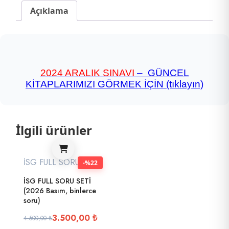
Açıklama
2024 ARALIK SINAVI
– GÜNCEL
KİTAPLARIMIZI GÖRMEK İÇİN (tıklayın)
İlgili ürünler
İSG FULL SORU SETİ
-%22
İSG FULL SORU SETİ
(2026 Basım, binlerce
soru)
3.500,00
₺
4.500,00
₺
Orijinal
Şu