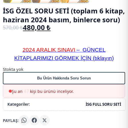
İSG ÖZEL SORU SETİ (toplam 6 kitap,
haziran 2024 basım, binlerce soru)
480,00
₺
570,00
₺
Orijinal
Şu
fiyat:
andaki
570,00 ₺.
fiyat:
480,00 ₺.
2024 ARALIK SINAVI
– GÜNCEL
KİTAPLARIMIZI GÖRMEK İÇİN (tıklayın)
Stokta yok
Bu Ürün Hakkında Soru Sorun
47
Şu an
kişi bu ürünü inceliyor.
Kategoriler:
İSG FULL SORU SETİ
PAYLAŞ: