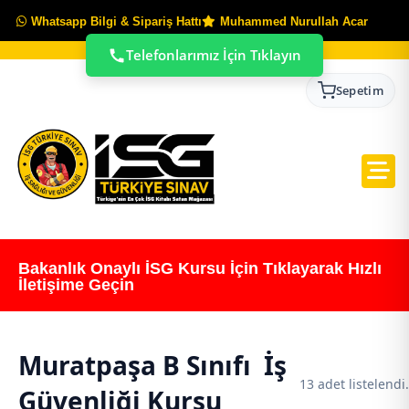
Whatsapp Bilgi & Sipariş Hattı
Muhammed Nurullah Acar
Telefonlarımız İçin Tıklayın
Sepetim
Bakanlık Onaylı İSG Kursu İçin Tıklayarak Hızlı
İletişime Geçin
Muratpaşa B Sınıfı İş
13 adet listelendi.
Güvenliği Kursu