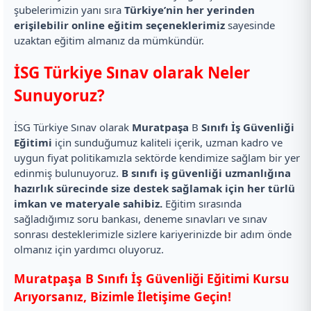
şubelerimizin yanı sıra
Türkiye’nin her yerinden
erişilebilir online eğitim seçeneklerimiz
sayesinde
uzaktan eğitim almanız da mümkündür.
İSG Türkiye Sınav olarak Neler
Sunuyoruz?
İSG Türkiye Sınav olarak
Muratpaşa
B
Sınıfı İş Güvenliği
Eğitimi
için sunduğumuz kaliteli içerik, uzman kadro ve
uygun fiyat politikamızla sektörde kendimize sağlam bir yer
edinmiş bulunuyoruz.
B sınıfı iş güvenliği uzmanlığına
hazırlık sürecinde size destek sağlamak için her türlü
imkan ve materyale sahibiz.
Eğitim sırasında
sağladığımız soru bankası, deneme sınavları ve sınav
sonrası desteklerimizle sizlere kariyerinizde bir adım önde
olmanız için yardımcı oluyoruz.
Muratpaşa B Sınıfı İş Güvenliği Eğitimi Kursu
Arıyorsanız, Bizimle İletişime Geçin!