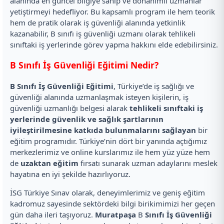
alanında en güncel bilgiye sahip ve donanımlı uzmanlar
yetiştirmeyi hedefliyor. Bu kapsamlı program ile hem teorik
hem de pratik olarak iş güvenliği alanında yetkinlik
kazanabilir, B sınıfı iş güvenliği uzmanı olarak tehlikeli
sınıftaki iş yerlerinde görev yapma hakkını elde edebilirsiniz.
B Sınıfı İş Güvenliği Eğitimi Nedir?
B Sınıfı İş Güvenliği Eğitimi
, Türkiye’de iş sağlığı ve
güvenliği alanında uzmanlaşmak isteyen kişilerin, iş
güvenliği uzmanlığı belgesi alarak
tehlikeli sınıftaki iş
yerlerinde güvenlik ve sağlık şartlarının
iyileştirilmesine katkıda bulunmalarını sağlayan
bir
eğitim programıdır. Türkiye’nin dört bir yanında açtığımız
merkezlerimiz ve online kurslarımız ile hem yüz yüze hem
de
uzaktan eğitim
fırsatı sunarak uzman adaylarını meslek
hayatına en iyi şekilde hazırlıyoruz.
İSG Türkiye Sınav olarak, deneyimlerimiz ve geniş eğitim
kadromuz sayesinde sektördeki bilgi birikimimizi her geçen
gün daha ileri taşıyoruz.
Muratpaşa
B
Sınıfı İş Güvenliği