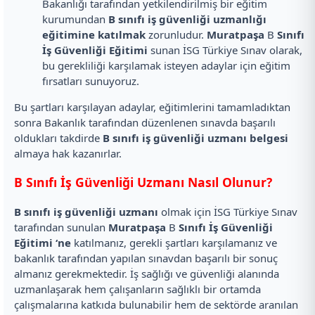
Bakanlığı tarafından yetkilendirilmiş bir eğitim
kurumundan
B sınıfı iş güvenliği uzmanlığı
eğitimine katılmak
zorunludur.
Muratpaşa
B
Sınıfı
İş Güvenliği Eğitimi
sunan İSG Türkiye Sınav olarak,
bu gerekliliği karşılamak isteyen adaylar için eğitim
fırsatları sunuyoruz.
Bu şartları karşılayan adaylar, eğitimlerini tamamladıktan
sonra Bakanlık tarafından düzenlenen sınavda başarılı
oldukları takdirde
B sınıfı iş güvenliği uzmanı belgesi
almaya hak kazanırlar.
B Sınıfı İş Güvenliği Uzmanı Nasıl Olunur?
B sınıfı iş güvenliği uzmanı
olmak için İSG Türkiye Sınav
tarafından sunulan
Muratpaşa
B
Sınıfı İş Güvenliği
Eğitimi ‘ne
katılmanız, gerekli şartları karşılamanız ve
bakanlık tarafından yapılan sınavdan başarılı bir sonuç
almanız gerekmektedir. İş sağlığı ve güvenliği alanında
uzmanlaşarak hem çalışanların sağlıklı bir ortamda
çalışmalarına katkıda bulunabilir hem de sektörde aranılan