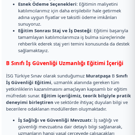
Esnek Ödeme Seçenekleri
: Eğitimin maliyetini
katılımcılarımız için daha erişilebilir hale getirmek
adına uygun fiyatlar ve taksitli ödeme imkânları
sunuyoruz.
Eğitim Sonrası Staj ve İş Desteği
: Eğitimi başarıyla
tamamlayan katılımcılarımıza iş bulma süreçlerinde
rehberlik ederek staj yeri temini konusunda da destek
sağlamaktayız.
B Sınıfı İş Güvenliği Uzmanlığı Eğitimi İçeriği
İSG Türkiye Sınav olarak sunduğumuz
Muratpaşa
B
Sınıfı
İş Güvenliği Eğitimi
, uzmanlık alanında gereken tüm
yetkinliklerin kazanılmasını amaçlayan kapsamlı bir eğitim
müfredatı sunar.
Eğitim içeriğimiz, teorik bilgiyle pratik
deneyimi birleştiren
ve sektörde ihtiyaç duyulan bilgi ve
becerilere odaklanan modüllerden oluşmaktadır.
İş Sağlığı ve Güvenliği Mevzuatı
: İş sağlığı ve
güvenliği mevzuatına dair detaylı bilgi sağlanarak,
uzmanların hangi yasal çerçevede çalışacakları