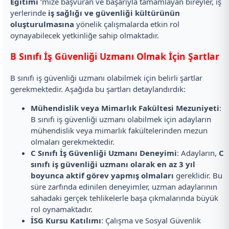
Eğitimi
‘mize başvuran ve başarıyla tamamlayan bireyler, iş
yerlerinde
iş sağlığı ve güvenliği kültürünün
oluşturulmasına
yönelik çalışmalarda etkin rol
oynayabilecek yetkinliğe sahip olmaktadır.
B Sınıfı İş Güvenliği Uzmanı Olmak İçin Şartlar
B sınıfı iş güvenliği uzmanı olabilmek için belirli şartlar
gerekmektedir. Aşağıda bu şartları detaylandırdık:
Mühendislik veya Mimarlık Fakültesi Mezuniyeti
:
B sınıfı iş güvenliği uzmanı olabilmek için adayların
mühendislik veya mimarlık fakültelerinden mezun
olmaları gerekmektedir.
C Sınıfı İş Güvenliği Uzmanı Deneyimi
: Adayların,
C
sınıfı iş güvenliği uzmanı olarak en az 3 yıl
boyunca aktif görev yapmış olmaları
gereklidir. Bu
süre zarfında edinilen deneyimler, uzman adaylarının
sahadaki gerçek tehlikelerle başa çıkmalarında büyük
rol oynamaktadır.
İSG Kursu Katılımı
: Çalışma ve Sosyal Güvenlik