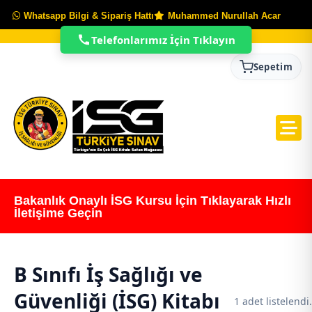
Whatsapp Bilgi & Sipariş Hattı
Muhammed Nurullah Acar
Telefonlarımız İçin Tıklayın
Sepetim
Bakanlık Onaylı İSG Kursu İçin Tıklayarak Hızlı
İletişime Geçin
B Sınıfı İş Sağlığı ve
Güvenliği (İSG) Kitabı
1 adet listelendi.