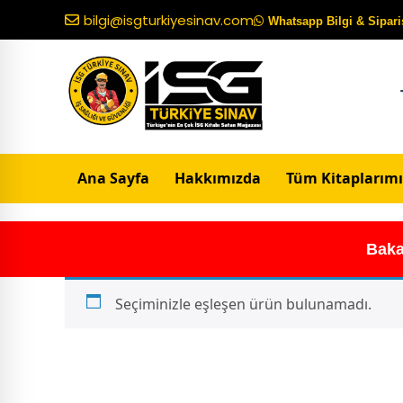
bilgi@isgturkiyesinav.com
Whatsapp Bilgi & Sipariş
Ana Sayfa
Hakkımızda
Tüm Kitaplarımı
Baka
Seçiminizle eşleşen ürün bulunamadı.