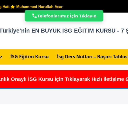
 Hattı
Muhammed Nurullah Acar
Telefonlarımız İçin Tıklayın
Türkiye’nin EN BÜYÜK İSG EĞİTİM KURSU - 7 Ş
z
İSG Eğitim Kursu
İsg Ders Notları – Başarı Tablo
nlık Onaylı İSG Kursu İçin Tıklayarak Hızlı İletişime 