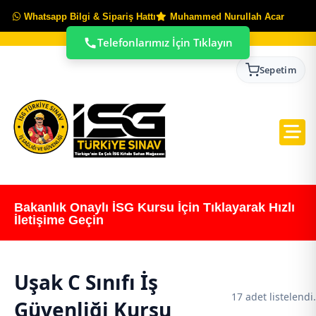
Whatsapp Bilgi & Sipariş Hattı
Muhammed Nurullah Acar
Telefonlarımız İçin Tıklayın
Sepetim
Bakanlık Onaylı İSG Kursu İçin Tıklayarak Hızlı
İletişime Geçin
Uşak C Sınıfı İş
17 adet listelendi.
Güvenliği Kursu