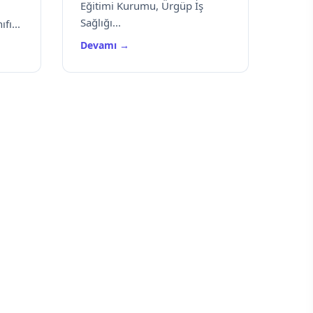
Eğitimi Kurumu, Ürgüp İş
Sağlığı...
fı...
Devamı →