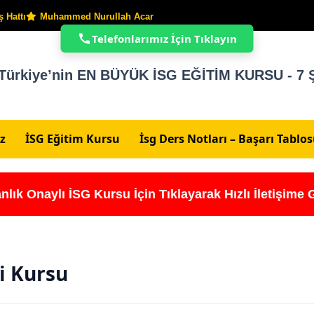
 Hattı
Muhammed Nurullah Acar
Telefonlarımız İçin Tıklayın
Türkiye’nin EN BÜYÜK İSG EĞİTİM KURSU - 7 Ş
z
İSG Eğitim Kursu
İsg Ders Notları – Başarı Tablo
nlık Onaylı İSG Kursu İçin Tıklayarak Hızlı İletişime 
ği Kursu