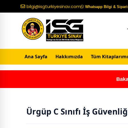
bilgi@isgturkiyesinav.com
Whatsapp Bilgi & Sipariş
Ana Sayfa
Hakkımızda
Tüm Kitaplarımı
Baka
Ürgüp C Sınıfı İş Güvenli