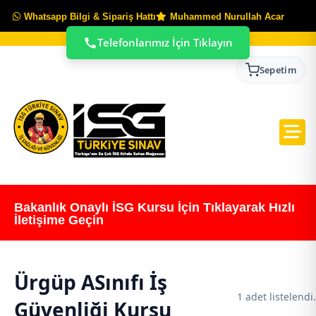
Whatsapp Bilgi & Sipariş Hattı
Muhammed Nurullah Acar
Telefonlarımız İçin Tıklayın
Sepetim
Bakanlık Onaylı İSG Kursu İçin Tıklayarak Hızlı
İletişime Geçin
Ürgüp ASınıfı İş
1 adet listelendi.
Güvenliği Kursu