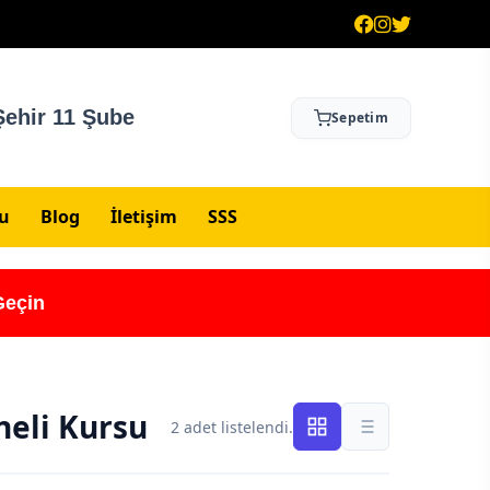
ehir 11 Şube
Sepetim
su
Blog
İletişim
SSS
Geçin
neli Kursu
2 adet listelendi.