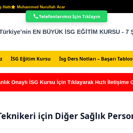
 Hattı
Muhammed Nurullah Acar
Telefonlarımız İçin Tıklayın
Türkiye’nin EN BÜYÜK İSG EĞİTİM KURSU - 7 Ş
z
İSG Eğitim Kursu
İsg Ders Notları – Başarı Tablo
nlık Onaylı İSG Kursu İçin Tıklayarak Hızlı İletişime 
Teknikeri için Diğer Sağlık Perso