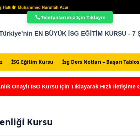
 Hattı
Muhammed Nurullah Acar
Telefonlarımız İçin Tıklayın
Türkiye’nin EN BÜYÜK İSG EĞİTİM KURSU - 7 Ş
z
İSG Eğitim Kursu
İsg Ders Notları – Başarı Tablo
nlık Onaylı İSG Kursu İçin Tıklayarak Hızlı İletişime 
venliği Kursu