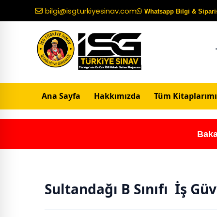
bilgi@isgturkiyesinav.com
Whatsapp Bilgi & Sipariş
Ana Sayfa
Hakkımızda
Tüm Kitaplarımı
Baka
Sultandağı B Sınıfı İş Gü