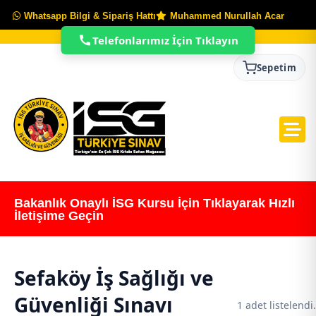
Whatsapp Bilgi & Sipariş Hattı
Muhammed Nurullah Acar
Telefonlarımız İçin Tıklayın
Sepetim
Bakanlık Onaylı İSG Kursu İçin Tıklayarak Hızlı
İletişime Geçin
Sefaköy İş Sağlığı ve
Güvenliği Sınavı
1 adet listelendi.