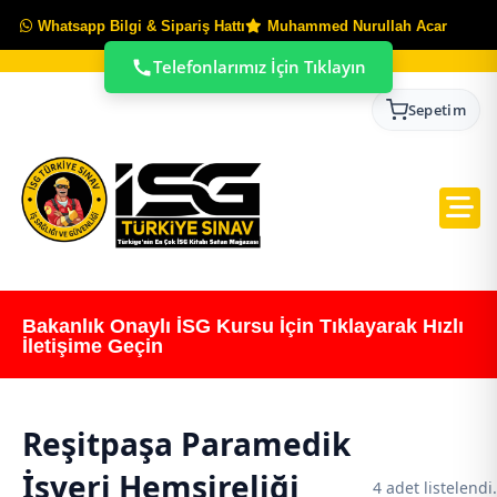
Whatsapp Bilgi & Sipariş Hattı
Muhammed Nurullah Acar
Telefonlarımız İçin Tıklayın
Sepetim
Bakanlık Onaylı İSG Kursu İçin Tıklayarak Hızlı
İletişime Geçin
Reşitpaşa Paramedik
İşyeri Hemşireliği
4 adet listelendi.