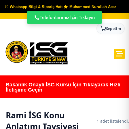
Whatsapp Bilgi & Sipariş Hattı
Muhammed Nurullah Acar
Telefonlarımız İçin Tıklayın
Sepetim
Bakanlık Onaylı İSG Kursu İçin Tıklayarak Hızlı
İletişime Geçin
Rami İSG Konu
1 adet listelendi.
Anlatımı Tavsiyesi