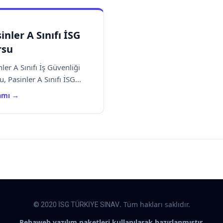
inler A Sınıfı İSG
rsu
ler A Sınıfı İş Güvenliği
, Pasinler A Sınıfı İSG...
amı →
. Tüm hakları saklıdır.
© 2020 İSG TÜRKİYE SINAV
Rehaweb yazılım paketleri kullanılarak hazırlanmıştır.