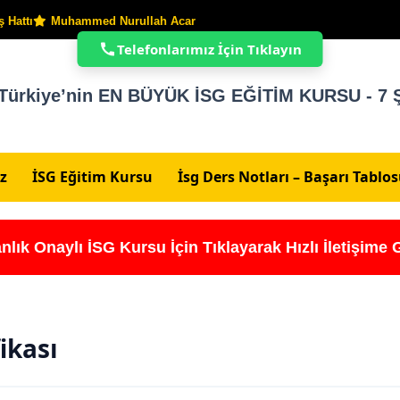
 Hattı
Muhammed Nurullah Acar
Telefonlarımız İçin Tıklayın
Türkiye’nin EN BÜYÜK İSG EĞİTİM KURSU - 7 Ş
z
İSG Eğitim Kursu
İsg Ders Notları – Başarı Tablo
nlık Onaylı İSG Kursu İçin Tıklayarak Hızlı İletişime 
fikası