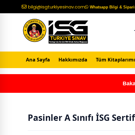
bilgi@isgturkiyesinav.com
Whatsapp Bilgi & Sipariş
Ana Sayfa
Hakkımızda
Tüm Kitaplarımı
Baka
Pasinler A Sınıfı İSG Serti