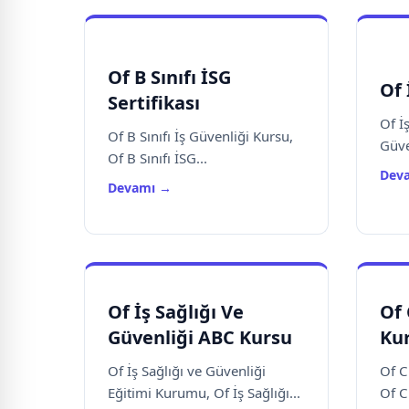
Of B Sınıfı İSG
Of 
Sertifikası
Of İ
Of B Sınıfı İş Güvenliği Kursu,
Güve
Of B Sınıfı İSG...
Dev
Devamı →
Of İş Sağlığı Ve
Of 
Güvenliği ABC Kursu
Ku
Of İş Sağlığı ve Güvenliği
Of C
Eğitimi Kurumu, Of İş Sağlığı...
Of C 