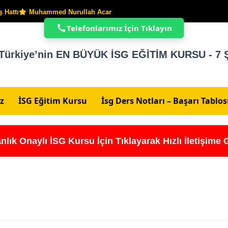
 Hattı
Muhammed Nurullah Acar
Telefonlarımız İçin Tıklayın
Türkiye’nin EN BÜYÜK İSG EĞİTİM KURSU - 7 Ş
z
İSG Eğitim Kursu
İsg Ders Notları – Başarı Tablo
nlık Onaylı İSG Kursu İçin Tıklayarak Hızlı İletişime 