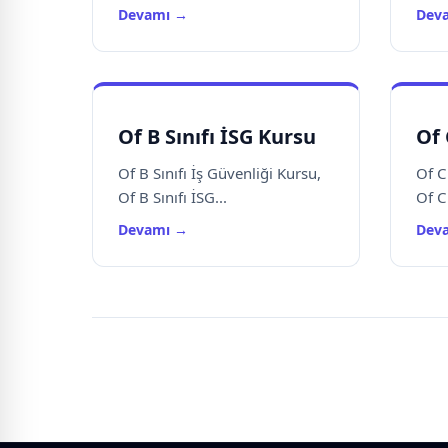
Devamı →
Dev
Of B Sınıfı İSG Kursu
Of 
Of B Sınıfı İş Güvenliği Kursu,
Of C
Of B Sınıfı İSG...
Of C 
Devamı →
Dev