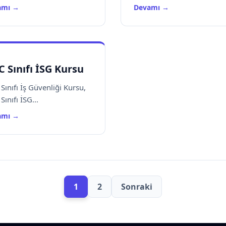
amı →
Devamı →
C Sınıfı İSG Kursu
 Sınıfı İş Güvenliği Kursu,
Sınıfı İSG...
amı →
1
2
Sonraki