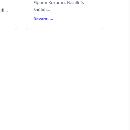
Eğitimi Kurumu, Nazilli İş
Sağlığı...
fı...
Devamı →