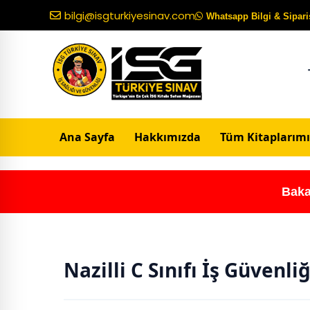
bilgi@isgturkiyesinav.com
Whatsapp Bilgi & Sipariş
Ana Sayfa
Hakkımızda
Tüm Kitaplarımı
Baka
Nazilli C Sınıfı İş Güvenli