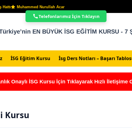
 Hattı
Muhammed Nurullah Acar
Telefonlarımız İçin Tıklayın
Türkiye’nin EN BÜYÜK İSG EĞİTİM KURSU - 7 Ş
z
İSG Eğitim Kursu
İsg Ders Notları – Başarı Tablo
nlık Onaylı İSG Kursu İçin Tıklayarak Hızlı İletişime 
ği Kursu