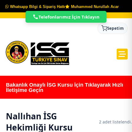
Whatsapp Bilgi & Sipariş Hattı
Muhammed Nurullah Acar
Telefonlarımız İçin Tıklayın
Sepetim
Bakanlık Onaylı İSG Kursu İçin Tıklayarak Hızlı
İletişime Geçin
Nallıhan İSG
2 adet listelendi.
Hekimliği Kursu