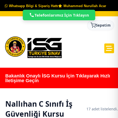
Whatsapp Bilgi & Sipariş Hattı
Muhammed Nurullah Acar
Telefonlarımız İçin Tıklayın
Sepetim
Bakanlık Onaylı İSG Kursu İçin Tıklayarak Hızlı
İletişime Geçin
Nallıhan C Sınıfı İş
17 adet listelendi.
Güvenliği Kursu