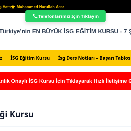
 Hattı
Muhammed Nurullah Acar
Telefonlarımız İçin Tıklayın
Türkiye’nin EN BÜYÜK İSG EĞİTİM KURSU - 7 Ş
z
İSG Eğitim Kursu
İsg Ders Notları – Başarı Tablo
nlık Onaylı İSG Kursu İçin Tıklayarak Hızlı İletişime 
iği Kursu