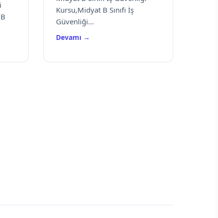
i
Kursu,Midyat B Sınıfı İş
 B
Güvenliği...
Devamı →