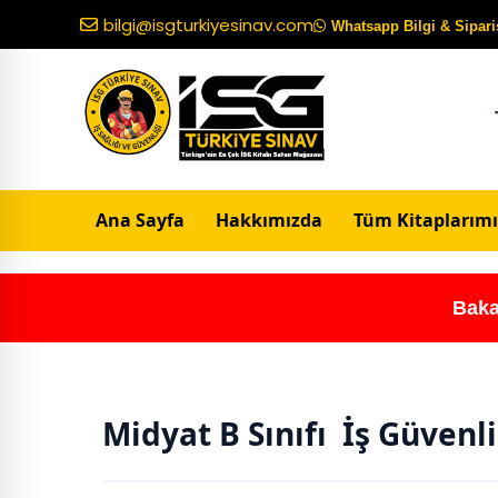
bilgi@isgturkiyesinav.com
Whatsapp Bilgi & Sipariş
Ana Sayfa
Hakkımızda
Tüm Kitaplarımı
Baka
Midyat B Sınıfı İş Güvenl