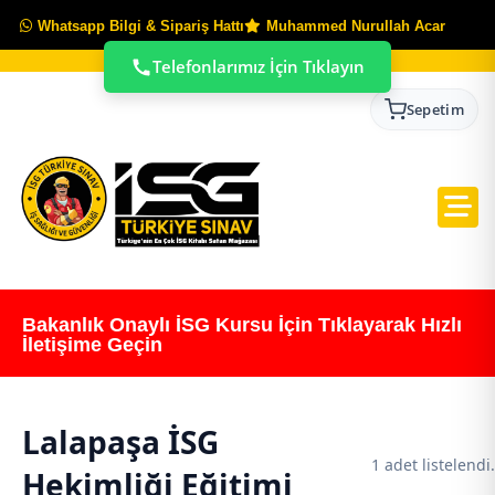
Whatsapp Bilgi & Sipariş Hattı
Muhammed Nurullah Acar
Telefonlarımız İçin Tıklayın
Sepetim
Bakanlık Onaylı İSG Kursu İçin Tıklayarak Hızlı
İletişime Geçin
Lalapaşa İSG
1 adet listelendi.
Hekimliği Eğitimi