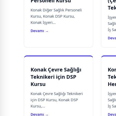
Personeli Kursu
(Çe
Tek
Konak Diğer Sağlık Personeli
Kursu, Konak DSP Kursu,
İşye
Konak İşyeri...
Sağl
İş Sa
Devamı →
Dev
Konak Çevre Sağlığı
Kon
Teknikeri için DSP
Tek
Kursu
He
Konak Çevre Sağlığı Teknikeri
İşye
için DSP Kursu, Konak DSP
Sağl
Kursu,...
İş Sa
Devamı →
Dev