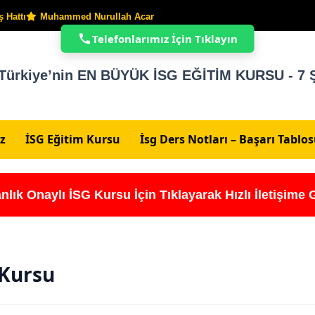
 Hattı
Muhammed Nurullah Acar
Telefonlarımız İçin Tıklayın
Türkiye’nin EN BÜYÜK İSG EĞİTİM KURSU - 7 Ş
z
İSG Eğitim Kursu
İsg Ders Notları – Başarı Tablo
nlık Onaylı İSG Kursu İçin Tıklayarak Hızlı İletişime 
 Kursu