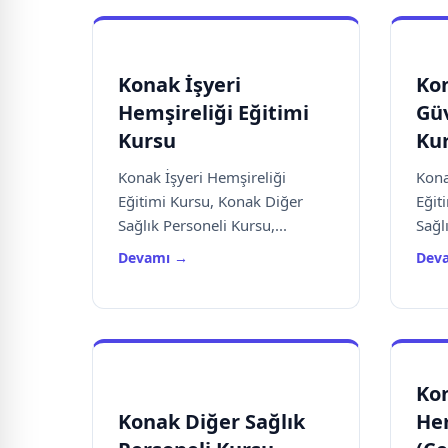
Konak İşyeri
Kon
Hemşireliği Eğitimi
Güv
Kursu
Ku
Konak İşyeri Hemşireliği
Kona
Eğitimi Kursu, Konak Diğer
Eğit
Sağlık Personeli Kursu,...
Sağlı
Devamı →
Dev
Kon
Konak Diğer Sağlık
He