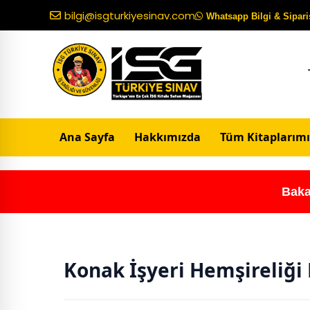
bilgi@isgturkiyesinav.com
Whatsapp Bilgi & Sipariş
Ana Sayfa
Hakkımızda
Tüm Kitaplarımı
Baka
Konak İşyeri Hemşireliği