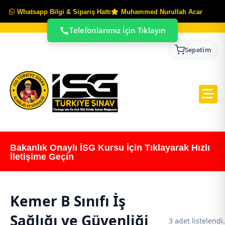
Whatsapp Bilgi & Sipariş Hattı
Muhammed Nurullah Acar
Telefonlarımız İçin Tıklayın
Sepetim
Bakanlık Onaylı İSG Kursu İçin Tıklayarak Hızlı
İletişime Geçin
Kemer B Sınıfı İş
Sağlığı ve Güvenliği
3 adet listelendi.