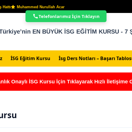
 Hattı
Muhammed Nurullah Acar
Telefonlarımız İçin Tıklayın
Türkiye’nin EN BÜYÜK İSG EĞİTİM KURSU - 7 Ş
z
İSG Eğitim Kursu
İsg Ders Notları – Başarı Tablo
nlık Onaylı İSG Kursu İçin Tıklayarak Hızlı İletişime 
Kursu