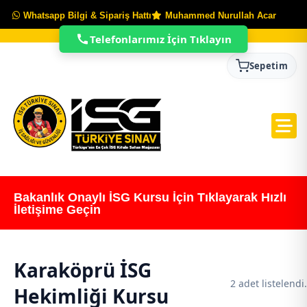
Whatsapp Bilgi & Sipariş Hattı
Muhammed Nurullah Acar
Telefonlarımız İçin Tıklayın
Sepetim
Bakanlık Onaylı İSG Kursu İçin Tıklayarak Hızlı
İletişime Geçin
Karaköprü İSG
2 adet listelendi.
Hekimliği Kursu