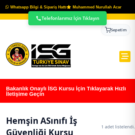
Whatsapp Bilgi & Sipariş Hattı
Muhammed Nurullah Acar
Telefonlarımız İçin Tıklayın
Sepetim
Bakanlık Onaylı İSG Kursu İçin Tıklayarak Hızlı
İletişime Geçin
Hemşin ASınıfı İş
1 adet listelendi.
Güvenliği Kursu