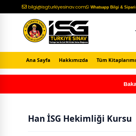
bilgi@isgturkiyesinav.com
Whatsapp Bilgi & Sipariş
Ana Sayfa
Hakkımızda
Tüm Kitaplarımı
Baka
Han İSG Hekimliği Kursu