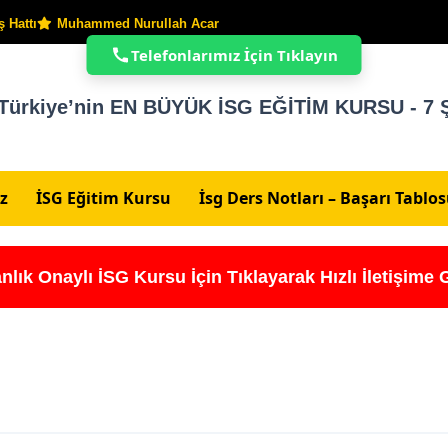
 Hattı
Muhammed Nurullah Acar
Telefonlarımız İçin Tıklayın
Türkiye’nin EN BÜYÜK İSG EĞİTİM KURSU - 7 Ş
z
İSG Eğitim Kursu
İsg Ders Notları – Başarı Tablo
nlık Onaylı İSG Kursu İçin Tıklayarak Hızlı İletişime 