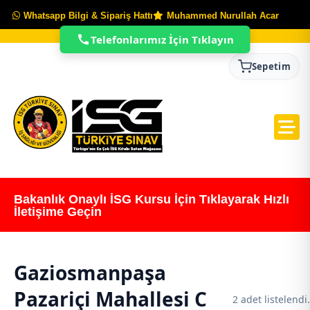
Whatsapp Bilgi & Sipariş Hattı
Muhammed Nurullah Acar
Telefonlarımız İçin Tıklayın
Sepetim
Bakanlık Onaylı İSG Kursu İçin Tıklayarak Hızlı
İletişime Geçin
Gaziosmanpaşa
Pazariçi Mahallesi C
2 adet listelendi.