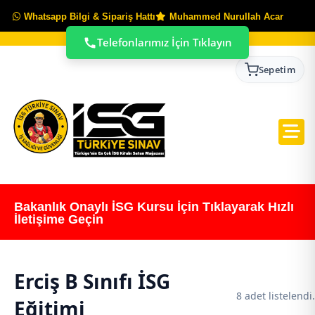
Whatsapp Bilgi & Sipariş Hattı
Muhammed Nurullah Acar
Telefonlarımız İçin Tıklayın
Sepetim
Bakanlık Onaylı İSG Kursu İçin Tıklayarak Hızlı
İletişime Geçin
Erciş B Sınıfı İSG
8 adet listelendi.
Eğitimi