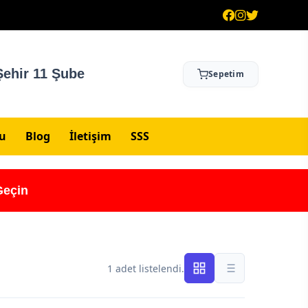
ehir 11 Şube
Sepetim
su
Blog
İletişim
SSS
Geçin
1 adet listelendi.