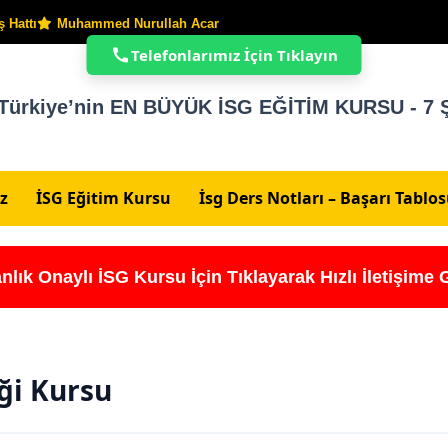
 Hattı
Muhammed Nurullah Acar
Telefonlarımız İçin Tıklayın
Türkiye’nin EN BÜYÜK İSG EĞİTİM KURSU - 7 Ş
z
İSG Eğitim Kursu
İsg Ders Notları – Başarı Tablo
nlık Onaylı İSG Kursu İçin Tıklayarak Hızlı İletişime 
iği Kursu