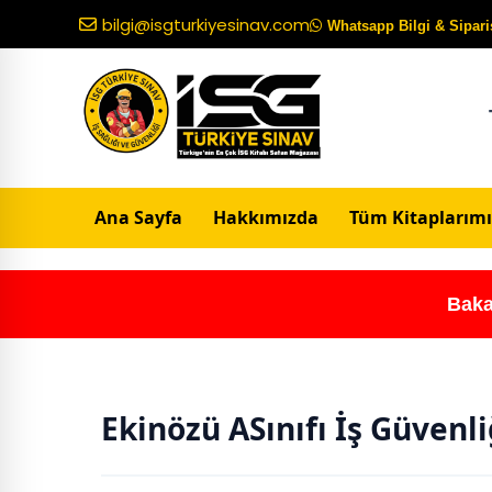
bilgi@isgturkiyesinav.com
Whatsapp Bilgi & Sipariş
Ana Sayfa
Hakkımızda
Tüm Kitaplarımı
Baka
Ekinözü ASınıfı İş Güvenl