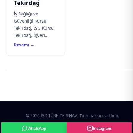
Tekirdağ
İş Sağlığı ve
Güvenliği Kursu
Tekirdağ, İSG Kursu
Tekirdağ, İşyeri...
Devamı →
. Tüm hakları saklıdır.
© 2020 İSG TÜRKİYE SINAV
Rehaweb yazılım paketleri kullanılarak hazırlanmıştır.
WhatsApp
Instagram