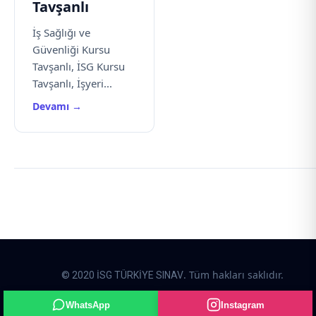
Tavşanlı
İş Sağlığı ve
Güvenliği Kursu
Tavşanlı, İSG Kursu
Tavşanlı, İşyeri...
Devamı →
. Tüm hakları saklıdır.
© 2020 İSG TÜRKİYE SINAV
Rehaweb yazılım paketleri kullanılarak hazırlanmıştır.
WhatsApp
Instagram