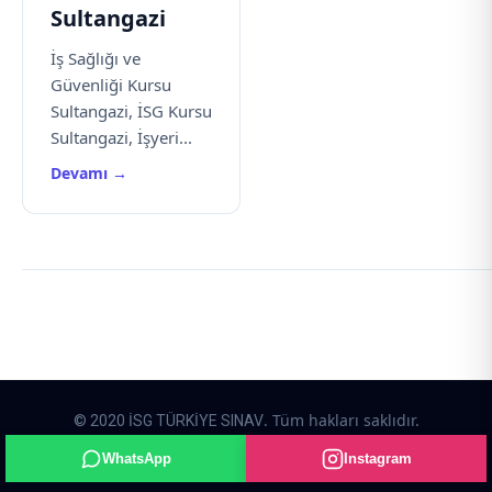
Sultangazi
İş Sağlığı ve
Güvenliği Kursu
Sultangazi, İSG Kursu
Sultangazi, İşyeri...
Devamı →
. Tüm hakları saklıdır.
© 2020 İSG TÜRKİYE SINAV
Rehaweb yazılım paketleri kullanılarak hazırlanmıştır.
WhatsApp
Instagram