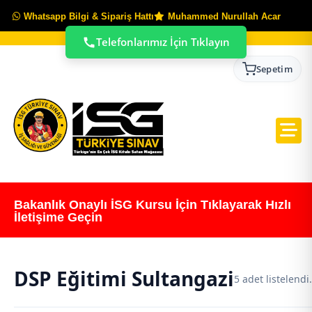
Whatsapp Bilgi & Sipariş Hattı
Muhammed Nurullah Acar
Telefonlarımız İçin Tıklayın
Sepetim
Bakanlık Onaylı İSG Kursu İçin Tıklayarak Hızlı
İletişime Geçin
DSP Eğitimi Sultangazi
5 adet listelendi.