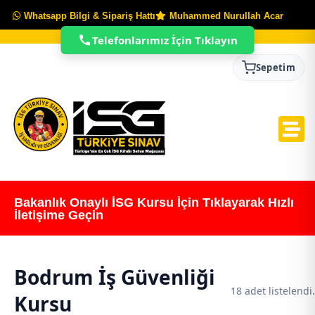
Whatsapp Bilgi & Sipariş Hattı
Muhammed Nurullah Acar
Telefonlarımız İçin Tıklayın
Sepetim
Bakanlık Onaylı İSG Kursu İçin Tıklayarak Hızlı
İletişime Geçin
Bodrum İş Güvenliği
18 adet listelendi.
Kursu