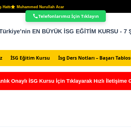
 Hattı
Muhammed Nurullah Acar
Telefonlarımız İçin Tıklayın
Türkiye’nin EN BÜYÜK İSG EĞİTİM KURSU - 7 Ş
z
İSG Eğitim Kursu
İsg Ders Notları – Başarı Tablo
nlık Onaylı İSG Kursu İçin Tıklayarak Hızlı İletişime 