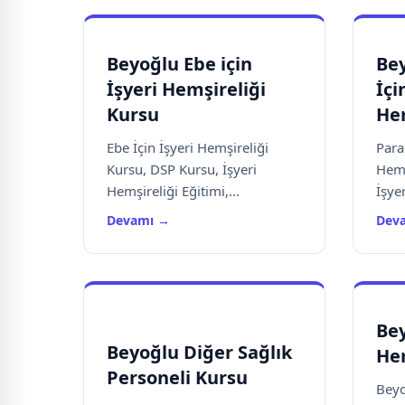
Beyoğlu Ebe için
Be
İşyeri Hemşireliği
İçi
Kursu
Hem
Ebe İçin İşyeri Hemşireliği
Para
Kursu, DSP Kursu, İşyeri
Hemş
Hemşireliği Eğitimi,...
İşyer
Devamı →
Dev
Bey
Beyoğlu Diğer Sağlık
Hem
Personeli Kursu
Beyo