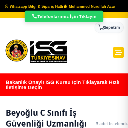
Whatsapp Bilgi & Sipariş Hattı
Muhammed Nurullah Acar
Telefonlarımız İçin Tıklayın
Sepetim
Bakanlık Onaylı İSG Kursu İçin Tıklayarak Hızlı
İletişime Geçin
Beyoğlu C Sınıfı İş
Güvenliği Uzmanlığı
5 adet listelendi.