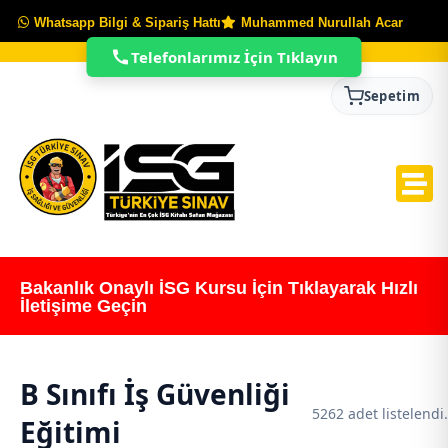
Whatsapp Bilgi & Sipariş Hattı
Muhammed Nurullah Acar
Telefonlarımız İçin Tıklayın
Sepetim
Bakanlık Onaylı İSG Kursu İçin Tıklayarak Hızlı
İletişime Geçin
B Sınıfı İş Güvenliği
5262 adet listelendi.
Eğitimi