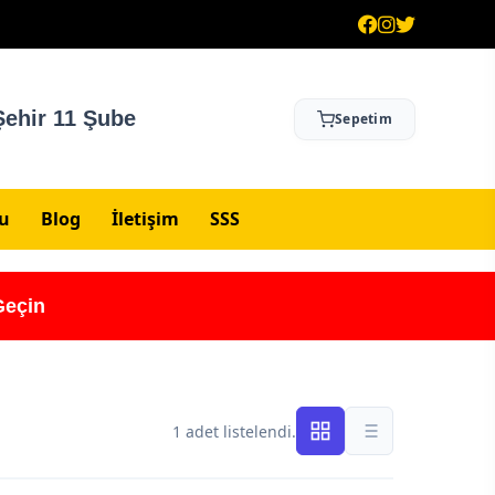
ehir 11 Şube
Sepetim
su
Blog
İletişim
SSS
Geçin
1 adet listelendi.