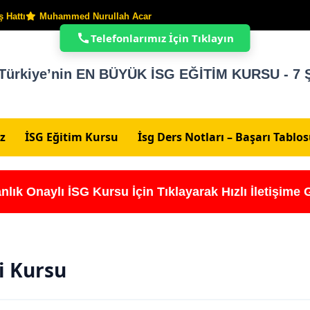
 Hattı
Muhammed Nurullah Acar
Telefonlarımız İçin Tıklayın
Türkiye’nin EN BÜYÜK İSG EĞİTİM KURSU - 7 Ş
z
İSG Eğitim Kursu
İsg Ders Notları – Başarı Tablo
nlık Onaylı İSG Kursu İçin Tıklayarak Hızlı İletişime 
ği Kursu