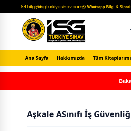
bilgi@isgturkiyesinav.com
Whatsapp Bilgi & Sipariş
Ana Sayfa
Hakkımızda
Tüm Kitaplarımı
Baka
Aşkale ASınıfı İş Güvenli