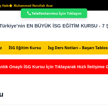
 Hattı
Muhammed Nurullah Acar
Telefonlarımız İçin Tıklayın
Türkiye’nin EN BÜYÜK İSG EĞİTİM KURSU - 7 Ş
z
İSG Eğitim Kursu
İsg Ders Notları – Başarı Tablo
nlık Onaylı İSG Kursu İçin Tıklayarak Hızlı İletişime 
u