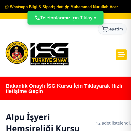
Whatsapp Bilgi & Sipariş Hattı
Muhammed Nurullah Acar
Telefonlarımız İçin Tıklayın
Sepetim
Bakanlık Onaylı İSG Kursu İçin Tıklayarak Hızlı
İletişime Geçin
Alpu İşyeri
12 adet listelendi.
Hemşireliği Kursu