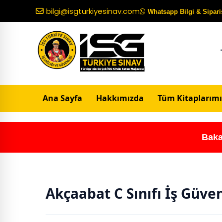
bilgi@isgturkiyesinav.com
Whatsapp Bilgi & Sipariş
Ana Sayfa
Hakkımızda
Tüm Kitaplarımı
Baka
Akçaabat C Sınıfı İş Güve