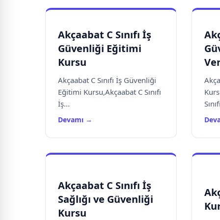
Akçaabat C Sınıfı İş
Akç
Güvenliği Eğitimi
Güv
Kursu
Ve
Akçaabat C Sınıfı İş Güvenliği
Akça
Eğitimi Kursu,Akçaabat C Sınıfı
Kurs
İş...
Sınıfı
Devamı →
Dev
Akçaabat C Sınıfı İş
Akç
Sağlığı ve Güvenliği
Kur
Kursu