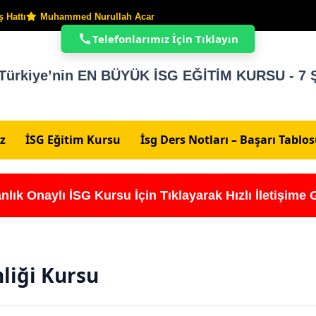
 Hattı
Muhammed Nurullah Acar
Telefonlarımız İçin Tıklayın
Türkiye’nin EN BÜYÜK İSG EĞİTİM KURSU - 7 Ş
z
İSG Eğitim Kursu
İsg Ders Notları – Başarı Tablo
nlık Onaylı İSG Kursu İçin Tıklayarak Hızlı İletişime 
nliği Kursu