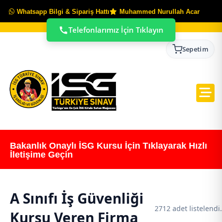
Whatsapp Bilgi & Sipariş Hattı
Muhammed Nurullah Acar
Telefonlarımız İçin Tıklayın
Sepetim
Bakanlık Onaylı İSG Kursu İçin Tıklayarak Hızlı
İletişime Geçin
A Sınıfı İş Güvenliği
2712 adet listelendi.
Kursu Veren Firma