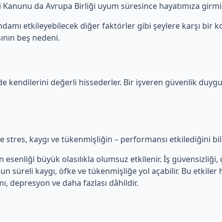
iği Kanunu da Avrupa Birliği uyum süresince hayatımıza girmiş
damı etkileyebilecek diğer faktörler gibi şeylere karşı bir ko
ının beş nedeni.
de kendilerini değerli hissederler. Bir işveren güvenlik duygu
kle stres, kaygı ve tükenmişliğin – performansı etkilediğini bi
senliği büyük olasılıkla olumsuz etkilenir. İş güvensizliği, ça
zun süreli kaygı, öfke ve tükenmişliğe yol açabilir. Bu etkiler
mı, depresyon ve daha fazlası dâhildir.