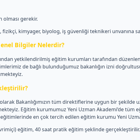
 olması gerekir.
izikçi, kimyager, biyolog, iş güvenliği teknikeri unvanına sa
enel Bilgiler Nelerdir?
afından yetkilendirilmiş eğitim kurumları tarafından düzenle
imlerimiz de bağlı bulunduğumuz bakanlığın izni doğrultusun
etmekteyiz.
eştirilir?
arak Bakanlığımızın tüm direktiflerine uygun bir şekilde uz
 vermekteyiz. Eğitim kurumumuz Yeni Uzman Akademi’de tüm eğ
liği eğitimlerinde en çok tercih edilen eğitim kurumu Yeni Uz
imiçi) eğitim, 40 saat pratik eğitim şeklinde gerçekleştirilir.