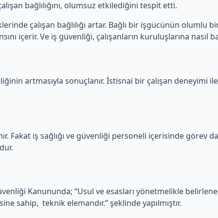
lışan bağlılığını, olumsuz etkilediğini tespit etti.
erinde çalışan bağlılığı artar. Bağlı bir işgücünün olumlu bir
ını içerir. Ve iş güvenliği, çalışanların kuruluşlarına nasıl ba
iğinin artmasıyla sonuçlanır. İstisnai bir çalışan deneyimi ile
ır. Fakat iş sağlığı ve güvenliği personeli içerisinde görev dağ
dur.
Güvenliği Kanununda; “Usul ve esasları yönetmelikle belirlen
sine sahip, teknik elemandır.” şeklinde yapılmıştır.