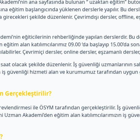
emi’nin ana sayfasında bulunan “ uzaktan eğitim” butonu üz
a eğitim başlangıcında yüklenen derslerle yapılır. Bu de
 girecekleri şekilde düzenlenir. Çevrimdışı dersler, offline,
’nin eğiticilerinin rehberliğinde yapılan derslerdir. Bu de
tim alan katılımcılarımız 09.00 ‘da başlayıp 15.00’da sona 
ilirler. Çevrimiçi dersler, online dersler, eşzamanlı dersler, c
aat olacak şekilde düzenlenir. İş güvenliği uzmanlarının s
iş güvenliği hizmeti alan ve kurumumuz tarafından uygun görü
 Gerçekleştirilir?
revlendirmesi ile ÖSYM tarafından gerçekleştirilir. İş güvenl
Uzman Akademi’den eğitim alan katılımcılarımızın iş güvenli
r?