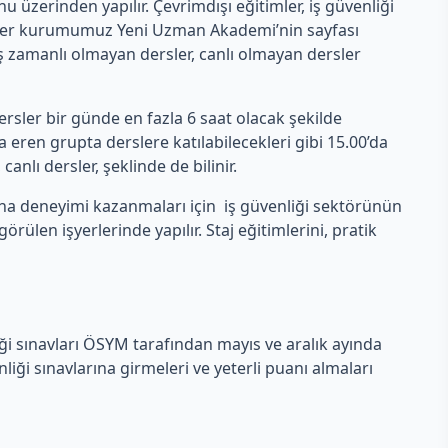
erinden yapılır. Çevrimdışı eğitimler, iş güvenliği
rsler kurumumuz Yeni Uzman Akademi’nin sayfası
 eş zamanlı olmayan dersler, canlı olmayan dersler
rsler bir günde en fazla 6 saat olacak şekilde
eren grupta derslere katılabilecekleri gibi 15.00’da
anlı dersler, şeklinde de bilinir.
aha deneyimi kazanmaları için iş güvenliği sektörünün
len işyerlerinde yapılır. Staj eğitimlerini, pratik
iği sınavları ÖSYM tarafından mayıs ve aralık ayında
ği sınavlarına girmeleri ve yeterli puanı almaları