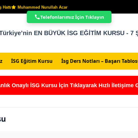
 Hattı
Muhammed Nurullah Acar
Telefonlarımız İçin Tıklayın
Türkiye’nin EN BÜYÜK İSG EĞİTİM KURSU - 7 Ş
z
İSG Eğitim Kursu
İsg Ders Notları – Başarı Tablo
nlık Onaylı İSG Kursu İçin Tıklayarak Hızlı İletişime 
su