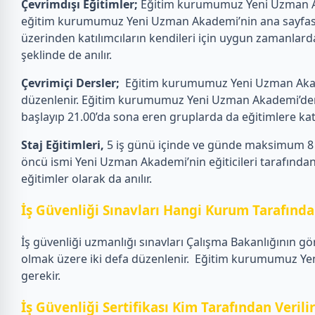
Çevrimdışı Eğitimler;
Eğitim kurumumuz Yeni Uzman Akad
eğitim kurumumuz Yeni Uzman Akademi’nin ana sayfasın
üzerinden katılımcıların kendileri için uygun zamanlarda
şeklinde de anılır.
Çevrimiçi Dersler;
Eğitim kurumumuz Yeni Uzman Akademi
düzenlenir. Eğitim kurumumuz Yeni Uzman Akademi’den eği
başlayıp 21.00’da sona eren gruplarda da eğitimlere katılab
Staj Eğitimleri,
5 iş günü içinde ve günde maksimum 8 s
öncü ismi Yeni Uzman Akademi’nin eğiticileri tarafından 
eğitimler olarak da anılır.
İş Güvenliği Sınavları Hangi Kurum Tarafından
İş güvenliği uzmanlığı sınavları Çalışma Bakanlığının gö
olmak üzere iki defa düzenlenir.
Eğitim kurumumuz Yeni 
gerekir.
İş Güvenliği Sertifikası Kim Tarafından Verili