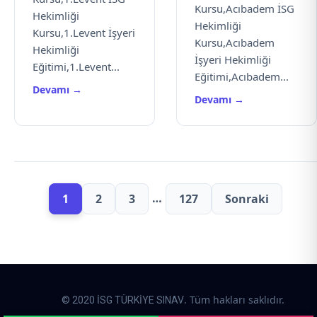
Kursu,Acıbadem İSG
Hekimliği
Hekimliği
Kursu,1.Levent İşyeri
Kursu,Acıbadem
Hekimliği
İşyeri Hekimliği
Eğitimi,1.Levent...
Eğitimi,Acıbadem...
Devamı →
Devamı →
…
1
2
3
127
Sonraki
. Tüm hakları saklıdır.
© 2020 İSG TÜRKİYE SINAV