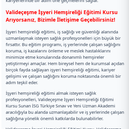
kariyerlerinde bir adım öne geçmelerini sağlar.
Valideçeşme İşyeri Hemşireliği Eğitimi Kursu
Arıyorsanız, Bizimle İletişime Geçebilirsiniz!
İşyeri hemşireliği eğitimi, iş sağlığı ve güvenliği alanında
uzmanlaşmak isteyen sağlık profesyonelleri için büyük bir
fırsattır. Bu eğitim programı, iş yerlerinde çalışan sağlığını
koruma, iş kazalarını önleme ve meslek hastalıklarını
minimize etme konularında donanımlı hemşireler
yetiştirmeyi amaçlar. Hem bireysel hem de kurumsal açıdan
birçok fayda sağlayan işyeri hemşireliği eğitimi, kariyer
gelişimi ve çalışan sağlığını koruma noktasında önemli bir
adım teşkil eder.
İşyeri hemşireliği eğitimi almak isteyen sağlık
profesyonelleri, Valideçeşme İşyeri Hemşireliği Eğitimi
Kursu Sunan İSG Türkiye Sınav ve Yeni Uzman Akademi
aracılığıyla bu alanda uzmanlaşabilir ve iş yerlerinde çalışan
sağlığına yönelik önemli katkılarda bulunabilirler.
Valideçeşme İşyeri Hemşireliği Eğitimi Kursu, Valideçeşme