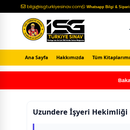
bilgi@isgturkiyesinav.com
Whatsapp Bilgi & Sipariş
Ana Sayfa
Hakkımızda
Tüm Kitaplarımı
Baka
Uzundere İşyeri Hekimliği