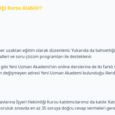
ği Kursu Alabilir?
aber uzaktan eğitim olarak düzenlenir. Yukarıda da bahsetti
lleri ve soru çözüm programları ile desteklenir.
gibi Yeni Uzman Akademi’nin online derslerine de iki farklı sea
in değişmeyen adresi Yeni Uzman Akademi bulunduğu illerde İş
vlarına İşyeri Hekimliği Kursu katılımcılarımız da katılır. Ka
 soruluk sınavda en az 35 soruya doğru cevap vermeleri gerekir