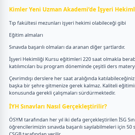
Kimler Yeni Uzman Akademi’de İşyeri Hekimli
Tıp fakültesi mezunları işyeri hekimi olabileceği gibi
Eğitim almaları
Sınavda başarılı olmaları da aranan diğer şartlardır.
İşyeri Hekimliği Kursu eğitimleri 220 saat olmakla ber
katılımcıları bu program döneminde çeşitli ders materya
Çevrimdışı derslere her saat aralığında katılabileceğiniz 
başka bir şehre gitmenize gerek kalmaz. Kaliteli eğitim
konusunda gerekli çalışmaları sürdürmektedir.
İYH Sınavları Nasıl Gerçekleştirilir?
ÖSYM tarafından her yıl iki defa gerçekleştirilen İSG Sına
öğrencilerimizin sınavda başarılı sayılabilmeleri için 50
ÇSGB tarafından verilir.