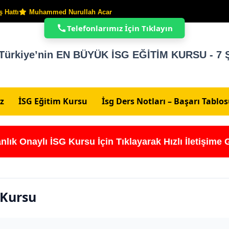
 Hattı
Muhammed Nurullah Acar
Telefonlarımız İçin Tıklayın
Türkiye’nin EN BÜYÜK İSG EĞİTİM KURSU - 7 Ş
z
İSG Eğitim Kursu
İsg Ders Notları – Başarı Tablo
nlık Onaylı İSG Kursu İçin Tıklayarak Hızlı İletişime 
 Kursu