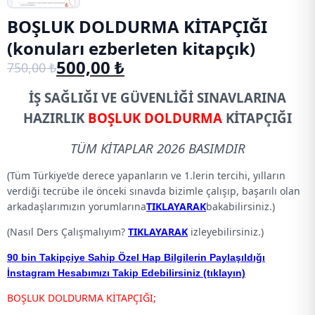
BOŞLUK DOLDURMA KİTAPÇIĞI
(konuları ezberleten kitapçık)
500,00
₺
750,00
₺
Orijinal
Şu
fiyat:
andaki
İŞ SAĞLIĞI VE GÜVENLİĞİ SINAVLARINA
750,00 ₺.
fiyat:
HAZIRLIK
BOŞLUK DOLDURMA
KİTAPÇIĞI
500,00 ₺.
TÜM KİTAPLAR 2026 BASIMDIR
(Tüm Türkiye’de derece yapanların ve 1.lerin tercihi, yılların
verdiği tecrübe ile önceki sınavda bizimle çalışıp, başarılı olan
arkadaşlarımızın yorumlarına
TIKLAYARAK
bakabilirsiniz.)
(Nasıl Ders Çalışmalıyım?
TIKLAYARAK
izleyebilirsiniz.)
90 bin Takipçiye Sahip Özel Hap Bilgilerin Paylaşıldığı
İnstagram Hesabımızı Takip Edebilirsiniz (tıklayın)
BOŞLUK DOLDURMA KİTAPÇIĞI;