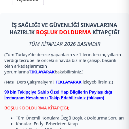
İŞ SAĞLIĞI VE GÜVENLİĞİ SINAVLARINA
HAZIRLIK
BOŞLUK DOLDURMA
KİTAPÇIĞI
TÜM KİTAPLAR 2026 BASIMDIR
(Tüm Türkiye’de derece yapanların ve 1.lerin tercihi, yılların
verdiği tecrübe ile önceki sınavda bizimle çalışıp, başarılı
olan arkadaşlarımızın
yorumlarına
TIKLAYARAK
bakabilirsiniz.)
(Nasıl Ders Çalışmalıyım?
TIKLAYARAK
izleyebilirsiniz.)
90 bin Takipçiye Sahip Özel Hap Bilgilerin Paylaşıldığı
İnstagram Hesabımızı Takip Edebilirsiniz (tıklayın)
BOŞLUK DOLDURMA KİTAPÇIĞI;
Tüm Önemli Konulara Özgü Boşluk Doldurma Soruları
Konuları En İyi Ezberleten Kitap