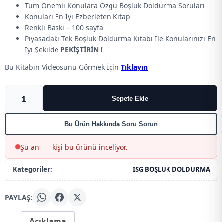
Tüm Önemli Konulara Özgü Boşluk Doldurma Soruları
Konuları En İyi Ezberleten Kitap
Renkli Baskı – 100 sayfa
Piyasadaki Tek Boşluk Doldurma Kitabı İle Konularınızı En
İyi Şekilde
PEKİŞTİRİN !
Bu Kitabın Videosunu Görmek İçin
Tıklayın
BOŞLUK
Sepete Ekle
DOLDURMA
KİTAPÇIĞI
(konuları
Bu Ürün Hakkında Soru Sorun
ezberleten
kitapçık)
56
Şu an
kişi bu ürünü inceliyor.
adet
Kategoriler:
İSG BOŞLUK DOLDURMA
PAYLAŞ:
Açıklama