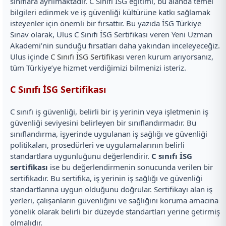
sınıflara ayrılmaktadır. C Sınıfı İSG eğitimi, bu alanda temel
bilgileri edinmek ve iş güvenliği kültürüne katkı sağlamak
isteyenler için önemli bir fırsattır. Bu yazıda İSG Türkiye
Sınav olarak, Ulus C Sınıfı İSG Sertifikası veren Yeni Uzman
Akademi’nin sunduğu fırsatları daha yakından inceleyeceğiz.
Ulus içinde
C Sınıfı İSG Sertifikası
veren kurum arıyorsanız,
tüm Türkiye’ye hizmet verdiğimizi bilmenizi isteriz.
C Sınıfı İSG Sertifikası
C sınıfı iş güvenliği, belirli bir iş yerinin veya işletmenin iş
güvenliği seviyesini belirleyen bir sınıflandırmadır. Bu
sınıflandırma, işyerinde uygulanan iş sağlığı ve güvenliği
politikaları, prosedürleri ve uygulamalarının belirli
standartlara uygunluğunu değerlendirir.
C sınıfı İSG
sertifikası
ise bu değerlendirmenin sonucunda verilen bir
sertifikadır. Bu sertifika, iş yerinin iş sağlığı ve güvenliği
standartlarına uygun olduğunu doğrular. Sertifikayı alan iş
yerleri, çalışanların güvenliğini ve sağlığını koruma amacına
yönelik olarak belirli bir düzeyde standartları yerine getirmiş
olmalıdır.