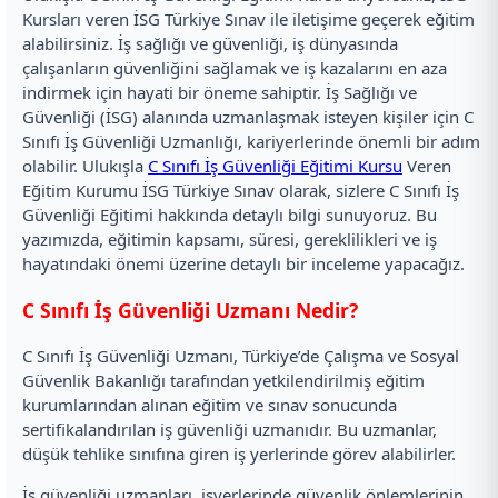
Kursları veren İSG Türkiye Sınav ile iletişime geçerek eğitim
alabilirsiniz. İş sağlığı ve güvenliği, iş dünyasında
çalışanların güvenliğini sağlamak ve iş kazalarını en aza
indirmek için hayati bir öneme sahiptir. İş Sağlığı ve
Güvenliği (İSG) alanında uzmanlaşmak isteyen kişiler için C
Sınıfı İş Güvenliği Uzmanlığı, kariyerlerinde önemli bir adım
olabilir. Ulukışla
C Sınıfı İş Güvenliği Eğitimi Kursu
Veren
Eğitim Kurumu İSG Türkiye Sınav olarak, sizlere C Sınıfı İş
Güvenliği Eğitimi hakkında detaylı bilgi sunuyoruz. Bu
yazımızda, eğitimin kapsamı, süresi, gereklilikleri ve iş
hayatındaki önemi üzerine detaylı bir inceleme yapacağız.
C Sınıfı İş Güvenliği Uzmanı Nedir?
C Sınıfı İş Güvenliği Uzmanı, Türkiye’de Çalışma ve Sosyal
Güvenlik Bakanlığı tarafından yetkilendirilmiş eğitim
kurumlarından alınan eğitim ve sınav sonucunda
sertifikalandırılan iş güvenliği uzmanıdır. Bu uzmanlar,
düşük tehlike sınıfına giren iş yerlerinde görev alabilirler.
İş güvenliği uzmanları, işyerlerinde güvenlik önlemlerinin