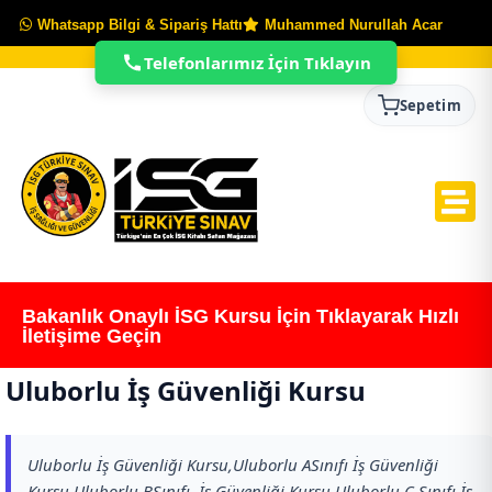
Whatsapp Bilgi & Sipariş Hattı
Muhammed Nurullah Acar
Telefonlarımız İçin Tıklayın
Sepetim
Bakanlık Onaylı İSG Kursu İçin Tıklayarak Hızlı
İletişime Geçin
Uluborlu İş Güvenliği Kursu
Uluborlu İş Güvenliği Kursu,Uluborlu ASınıfı İş Güvenliği
Kursu,Uluborlu BSınıfı İş Güvenliği Kursu,Uluborlu C Sınıfı İş